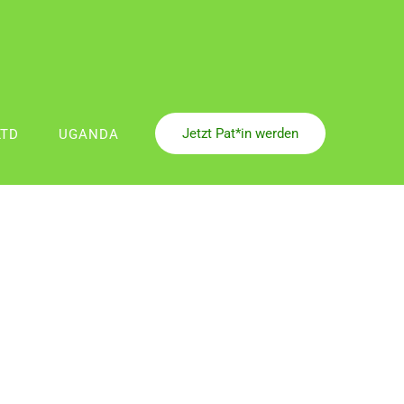
Jetzt Pat*in werden
LTD
UGANDA