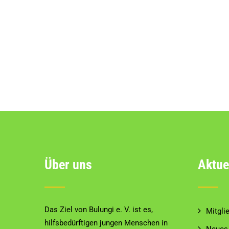
Über uns
Aktue
Das Ziel von Bulungi e. V. ist es,
Mitgli
hilfsbedürftigen jungen Menschen in