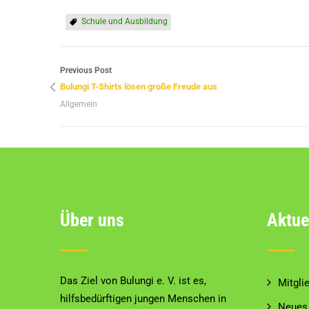
Schule und Ausbildung
Previous Post
Bulungi T-Shirts lösen große Freude aus
Allgemein
Über uns
Aktue
Das Ziel von Bulungi e. V. ist es,
Mitgli
hilfsbedürftigen jungen Menschen in
Neues 