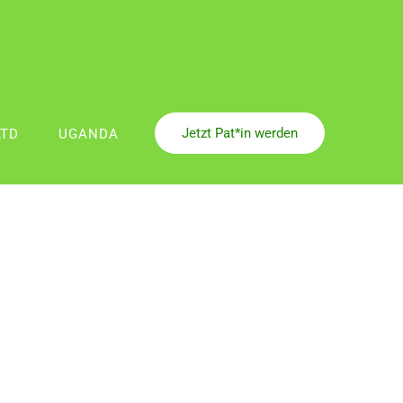
Jetzt Pat*in werden
LTD
UGANDA